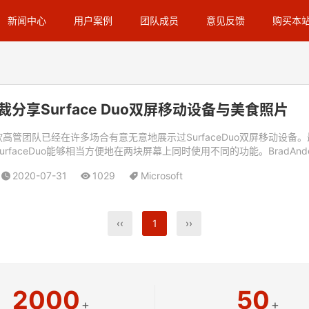
新闻中心
用户案例
团队成员
意见反馈
购买本
5副总裁分享Surface Duo双屏移动设备与美食照片
团队已经在许多场合有意无意地展示过SurfaceDuo双屏移动设备。最新消息是
ceDuo能够相当方便地在两块屏幕上同时使用不同的功能。BradAnderson将 
2020-07-31
1029
Microsoft
‹‹
1
››
2000
50
+
+