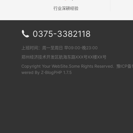
行业深耕经验
0375-3382118

上班时间：周一至周日 早09:00-晚23:00
郑州经济技术开发区航海东路XXX号XX楼XX号
Copyright Your WebSite.Some Rights Reserved.
豫ICP备1
wered By
Z-BlogPHP 1.7.5