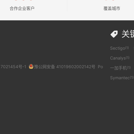
合作企业客户
覆盖城市
关

Sectigo
(1)
Canalys
(1)
7021454号-1
豫公网安备 41019602002142号
Po
一加手机
(1)
Symantec
(1)