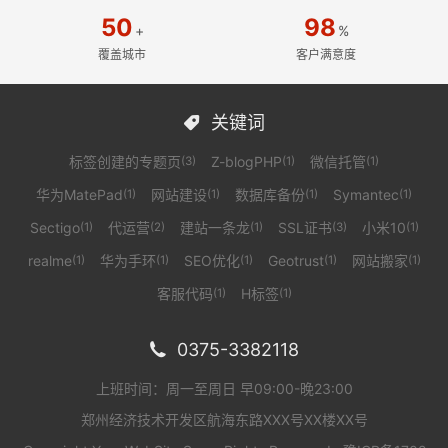
50
98
+
%
覆盖城市
客户满意度
关键词

标签创建的专题页
Z-blogPHP
微信托管
(3)
(1)
(1)
华为MatePad
网站建设
数据库备份
Symantec
(1)
(1)
(1)
(1)
Sectigo
代运营
建站一条龙
SSL证书
小米10
(1)
(2)
(1)
(3)
(1)
realme
华为手环
SEO优化
Geotrust
网站搬家
(1)
(1)
(1)
(1)
(1)
客服代码
H标签
(1)
(1)
0375-3382118

上班时间：周一至周日 早09:00-晚23:00
郑州经济技术开发区航海东路XXX号XX楼XX号