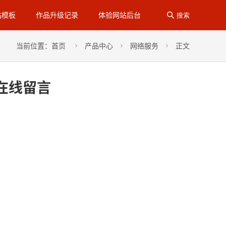
站模板
作品升级记录
体验网站后台

搜索
当前位置：
首页
产品中心
网络服务
正文



\在线留言